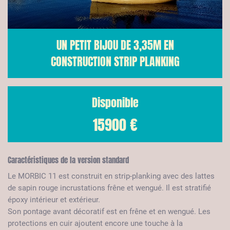
UN PETIT BIJOU DE 3,35M EN
CONSTRUCTION STRIP PLANKING
Disponible
15900 €
Caractéristiques de la version standard
Le MORBIC 11 est construit en strip-planking avec des lattes
de sapin rouge incrustations frêne et wengué. Il est stratifié
époxy intérieur et extérieur.
Son pontage avant décoratif est en frêne et en wengué. Les
protections en cuir ajoutent encore une touche à la